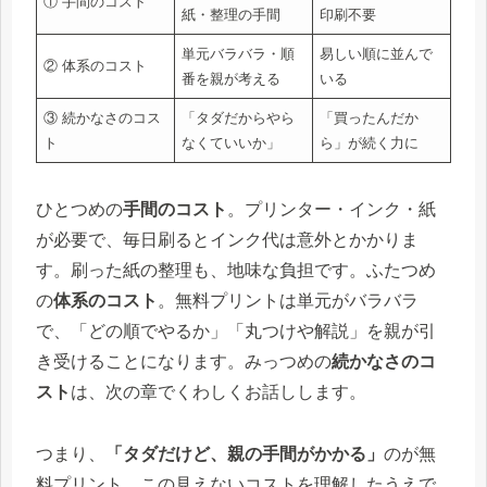
① 手間のコスト
紙・整理の手間
印刷不要
単元バラバラ・順
易しい順に並んで
② 体系のコスト
番を親が考える
いる
③ 続かなさのコス
「タダだからやら
「買ったんだか
ト
なくていいか」
ら」が続く力に
ひとつめの
手間のコスト
。プリンター・インク・紙
が必要で、毎日刷るとインク代は意外とかかりま
す。刷った紙の整理も、地味な負担です。ふたつめ
の
体系のコスト
。無料プリントは単元がバラバラ
で、「どの順でやるか」「丸つけや解説」を親が引
き受けることになります。みっつめの
続かなさのコ
スト
は、次の章でくわしくお話しします。
つまり、
「タダだけど、親の手間がかかる」
のが無
料プリント。この見えないコストを理解したうえで