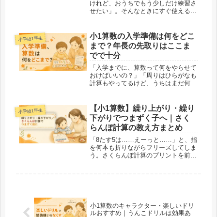
けれど、おうちでもう少しだけ練習さ
せたい」。そんなときにすぐ使える、
小学1年生向けのたしざん・ひきざん
プリントを作りました。すべて無料
で、答えつき。ダウンロードしてご家
小1算数の入学準備は何をどこ
小学校1年生
庭のプリンターやコンビニ印刷でお使
まで？年長の先取りはここま
いい...
でで十分
「入学までに、算数って何をやらせて
おけばいいの？」「周りはひらがなも
計算もやってるけど、うちはまだ何も
してない……」年長さんの後半になる
と、急に不安がふくらみますよね。あ
れもこれもやらせなきゃと焦る一方
【小1算数】繰り上がり・繰り
小学校1年生
で、何から手をつければいいのか分か
下がりでつまずく子へ｜さく
らな...
らんぼ計算の教え方まとめ
「8たす5は……えーっと……」と、指
を何本も折りながらフリーズしてしま
う。さくらんぼ計算のプリントを前
に、子どもは泣きそう、親もイライ
ラ。そんな繰り上がり・繰り下がりの
壁に、今まさにぶつかっていません
か。やさしく教えたいのに、何度やっ
ても固...
小1算数のキャラクター・楽しいドリ
ルおすすめ｜うんこドリルは効果あ