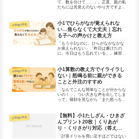
て、数を分けて……」。正直、親の私
たちには見覚えのないやり方ですよ
ね。「こんなまわりくどいこと、しな
くても答えは出るのに」「うちの子、
さくらんぼで余計に混乱してる」。そ
小1でひらがなが覚えられな
小学校1年生
う感じてこのページにたどり着いた方
い…焦らなくて大丈夫｜忘れ
も、き...
る子への声かけと教え方
「もう小1なのに、ひらがながなかな
か覚えられない」「昨日は書けたの
に、今日はもう忘れている」。練習帳
をめくるたびに、不安で胸がいっぱい
になっていませんか。周りの子がスラ
スラ書いているように見えると、なお
小1算数の教え方でイライラし
小学校1年生
さら焦ってしまいますよね。お子さん
ない｜怒鳴る前に親ができる
が「...
ことと外注のすすめ
「なんでこんな簡単なことが分からな
いの！」。つい大きな声を出してしま
って、寝顔を見ながら「また怒っちゃ
った……」と反省する。小1の算数を
教えるたびに、そんな自己嫌悪をくり
返していませんか。やさしくしたいの
【無料】小1たしざん・ひきざ
小学校1年生
に、向き合うと、どうしても語気が強
んプリント20枚｜くりあが
く...
り・くりさがり対応（答えつ
き）
「計算ドリルを買い足すほどではない