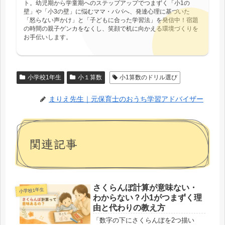
ト。幼児期から学童期へのステップアップでつまずく「小1の
壁」や「小3の壁」に悩むママ・パパへ、発達心理に基づいた
「怒らない声かけ」と「子どもに合った学習法」を発信中！宿題
の時間の親子ゲンカをなくし、笑顔で机に向かえる環境づくりを
お手伝いします。
小学校1年生
小１算数
小1算数のドリル選び
まりえ先生｜元保育士のおうち学習アドバイザー
関連記事
さくらんぼ計算が意味ない・
小学校1年生
わからない？小1がつまずく理
由と代わりの教え方
「数字の下にさくらんぼを2つ描い