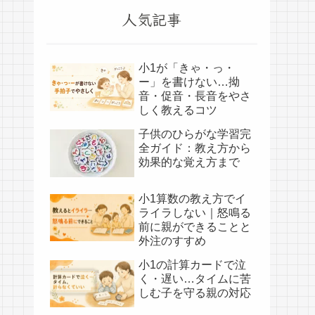
人気記事
小1が「きゃ・っ・
ー」を書けない…拗
音・促音・長音をやさ
しく教えるコツ
子供のひらがな学習完
全ガイド：教え方から
効果的な覚え方まで
小1算数の教え方でイ
ライラしない｜怒鳴る
前に親ができることと
外注のすすめ
小1の計算カードで泣
く・遅い…タイムに苦
しむ子を守る親の対応