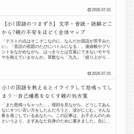
2026.07.01
【小1国語のつまずき】文字・音読・読解どこ
から?親の不安をほどく全体マップ
「テストの点はそこそこなのに、なんだか国語が苦手みた
い」「音読の宿題のたびにバトルになる」。連絡帳やプリ
ントをながめながら、はっきりとは言葉にできないモヤモ
ヤを抱えていませんか。算数なら「九九」「繰り上がり」
とつまずく場所が名前で分かるのに...
2026.07.01
小1の国語を教えるとイライラして怒鳴ってし
まう…自己嫌悪をなくす親の処方箋
「また怒鳴っちゃった」。寝顔を見ながら、どうしてあん
なにキツい言い方をしたんだろうと、涙がにじむ。そんな
夜を過ごしているあなたへ。この記事は、お子さんのため
というより、まずあなた自身のために書きました。先に、
はっきりお伝えします。子どもの勉...