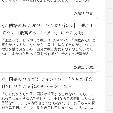
りがちです。声を荒げたあとの、あのどんよりした気持ち
も含めて、本当にお疲れ様です...
2026.07.01
小1国語の教え方がわからない親へ｜「先生」
でなく「最高のサポーター」になる方法
「国語って、どうやって教えればいいの?」「算数みたいに
答えがハッキリしないから、毎回手探りで自信がない」。
宿題を横で見ながら、自分の教え方にもやもやしていませ
んか。よかれと思って口を出すほど、子どもの機嫌が悪く
なる気さえして、どう関わればい...
2026.07.01
小1国語のつまずきサイン7つ｜「うちの子だ
け?」が消える親のチェックリスト
「なんだかうちの子、国語が苦手かもしれない。でも、こ
れってつまずきなの? それとも、小1ならこの時期はみんな
普通なの?」。その線引きが分からないまま、お子さんの寝
顔を見て胸がざわつく夜を過ごしていませんか。実は、そ
の「正体が分からない不安」...