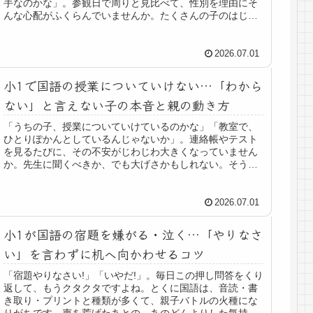
手なのかな」。参観日で周りと見比べて、性別を理由にそ
んな心配がふくらんでいませんか。たくさんの子のはじめ
てのお勉強を見てきた立場からお伝...
2026.07.01
小1で国語の授業についていけない…「わから
ない」と言えない子の本音と親の動き方
「うちの子、授業についていけているのかな」「教室で、
ひとりぽかんとしているんじゃないか」。連絡帳やテスト
を見るたびに、その不安がじわじわ大きくなっていません
か。先生に聞くべきか、でも大げさかもしれない。そうや
って、誰にも言えずに胸の中でぐる...
2026.07.01
小1が国語の宿題を嫌がる・泣く…「やりなさ
い」を言わずに机へ向かわせるコツ
「宿題やりなさい!」「いやだ!」。毎日この押し問答をくり
返して、もうクタクタですよね。とくに国語は、音読・書
き取り・プリントと種類が多くて、親子バトルの火種にな