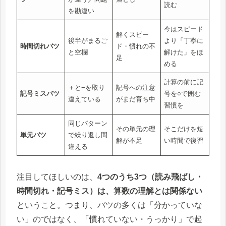
読む
を勘違い
今はスピード
解くスピー
後半がまるご
より「丁寧に
時間切れバツ
ド・慣れの不
と空欄
解けた」をほ
足
める
計算の前に記
＋と−を取り
記号への注意
記号ミスバツ
号を○で囲む
違えている
がまだ育ち中
習慣を
同じパターン
その単元の理
そこだけを短
単元バツ
で繰り返し間
解が不足
い時間で復習
違える
注目してほしいのは、
4つのうち3つ（読み飛ばし・
時間切れ・記号ミス）は、算数の理解とは関係ない
ということ。つまり、バツの多くは「分かっていな
い」のではなく、「慣れていない・うっかり」で起