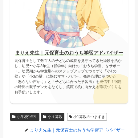
まりえ先生｜元保育士のおうち学習アドバイザー
元保育士として数百人の子どもの成長を見守ってきた経験を活か
し、幼児〜小学3年生（低学年）向けの「おうち学習」をサポー
ト。幼児期から学童期へのステップアップでつまずく「小1の
壁」や「小3の壁」に悩むママ・パパへ、発達心理に基づいた
「怒らない声かけ」と「子どもに合った学習法」を発信中！宿題
の時間の親子ゲンカをなくし、笑顔で机に向かえる環境づくりを
お手伝いします。
小学校1年生
小１算数
小1算数のつまずき
まりえ先生｜元保育士のおうち学習アドバイザー